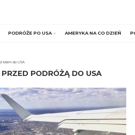
PODRÓŻE PO USA
AMERYKA NA CO DZIEŃ
P
d lotem do USA
Ć PRZED PODRÓŻĄ DO USA