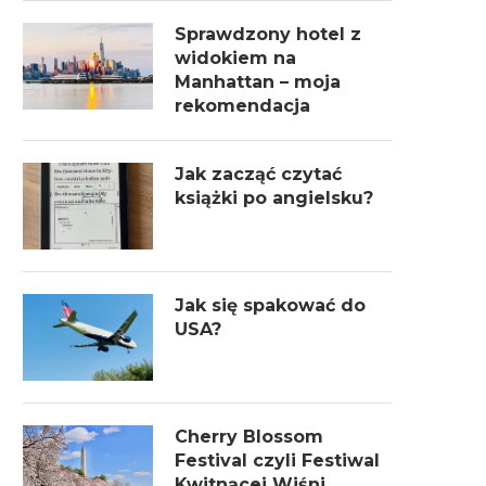
Sprawdzony hotel z
widokiem na
Manhattan – moja
rekomendacja
Jak zacząć czytać
książki po angielsku?
Jak się spakować do
USA?
Cherry Blossom
Festival czyli Festiwal
Kwitnącej Wiśni