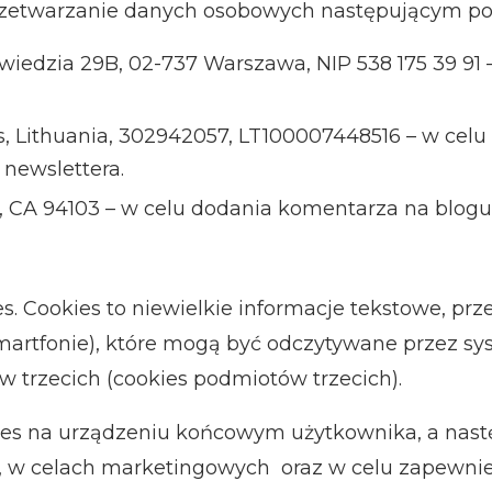
 przetwarzanie danych osobowych następującym p
źwiedzia 29B, 02-737 Warszawa, NIP 538 175 39 9
ius, Lithuania, 302942057, LT100007448516 – w ce
 newslettera.
o, CA 94103 – w celu dodania komentarza na blogu
kies. Cookies to niewielkie informacje tekstowe,
martfonie), które mogą być odczytywane przez sys
 trzecich (cookies podmiotów trzecich).
kies na urządzeniu końcowym użytkownika, a nast
h, w celach marketingowych
oraz w celu zapewnie