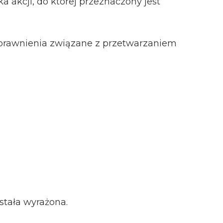
 akcji, do której przeznaczony jest
prawnienia związane z przetwarzaniem
stała wyrażona.