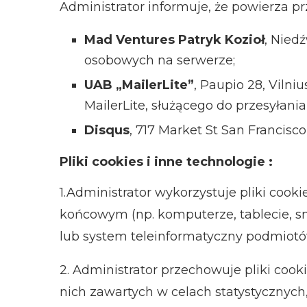
Administrator informuje, że powierza
Mad Ventures Patryk Kozioł
, Nied
osobowych na serwerze;
UAB „MailerLite”
, Paupio 28, Viln
MailerLite, służącego do przesyłania
Disqus
, 717 Market St San Francisc
Pliki cookies i inne technologie :
1.Administrator wykorzystuje pliki coo
końcowym (np. komputerze, tablecie, s
lub system teleinformatyczny podmiotów
2.
Administrator przechowuje pliki coo
nich zawartych w celach statystycznyc