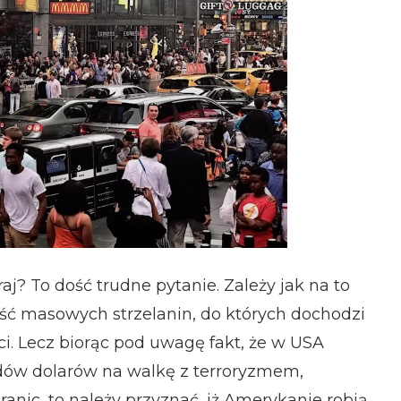
j? To dość trudne pytanie. Zależy jak na to
ść masowych strzelanin, do których dochodzi
i. Lecz biorąc pod uwagę fakt, że w USA
ardów dolarów na walkę z terroryzmem,
anic, to należy przyznać, iż Amerykanie robią