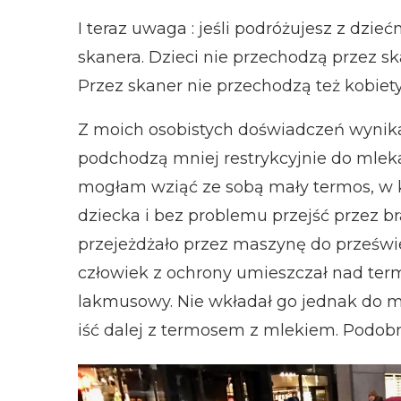
I teraz uwaga : jeśli podróżujesz z dzieć
skanera. Dzieci nie przechodzą przez sk
Przez skaner nie przechodzą też kobiety
Z moich osobistych doświadczeń wynika,
podchodzą mniej restrykcyjnie do mleka 
mogłam wziąć ze sobą mały termos, w k
dziecka i bez problemu przejść przez 
przejeżdżało przez maszynę do prześwi
człowiek z ochrony umieszczał nad ter
lakmusowy. Nie wkładał go jednak do ml
iść dalej z termosem z mlekiem. Podobn