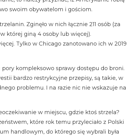
two swoim obywatelom i gościom.
elanin. Zginęło w nich łącznie 211 osób (za
w której giną 4 osoby lub więcej).
więcej. Tylko w Chicago zanotowano ich w 2019
ej pory kompleksowo sprawy dostępu do broni.
stii bardzo restrykcyjne przepisy, są takie, w
nego problemu. I na razie nic nie wskazuje na
eoczekiwanie w miejscu, gdzie ktoś strzela?
stwem, które rok temu przyleciało z Polski
trum handlowym, do którego się wybrali była