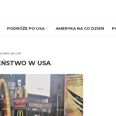
PODRÓŻE PO USA
AMERYKA NA CO DZIEŃ
P
d lotem do USA
EŃSTWO W USA