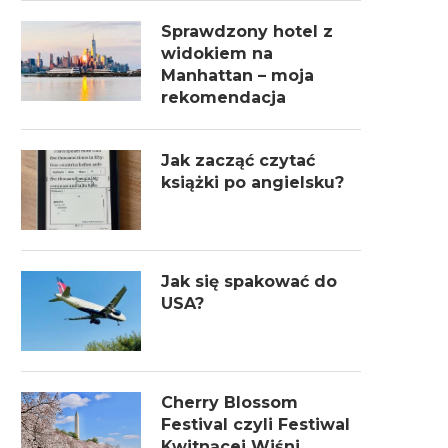
Sprawdzony hotel z
widokiem na
Manhattan – moja
rekomendacja
Jak zacząć czytać
książki po angielsku?
Jak się spakować do
USA?
Cherry Blossom
Festival czyli Festiwal
Kwitnącej Wiśni