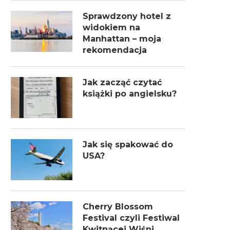
Sprawdzony hotel z
widokiem na
Manhattan – moja
rekomendacja
Jak zacząć czytać
książki po angielsku?
Jak się spakować do
USA?
Cherry Blossom
Festival czyli Festiwal
Kwitnącej Wiśni