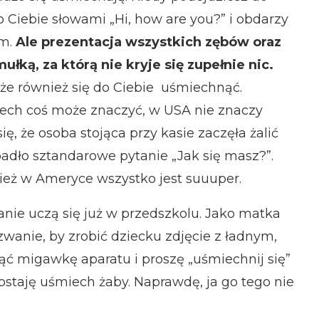
 Ciebie słowami „Hi, how are you?” i obdarzy
m.
Ale prezentacja wszystkich zębów oraz
mułką, za którą nie kryje się zupełnie nic.
e również się do Ciebie
uśmiechnąć.
iech coś może znaczyć, w USA nie znaczy
ię, że osoba stojąca przy kasie zaczęła żalić
padło sztandarowe pytanie „Jak się masz?”.
ecież w Ameryce wszystko jest suuuper.
nie uczą się już w przedszkolu. Jako matka
zwanie, by zrobić dziecku zdjęcie z ładnym,
 migawkę aparatu i proszę „uśmiechnij się”
dostaję uśmiech żaby. Naprawdę, ja go tego nie