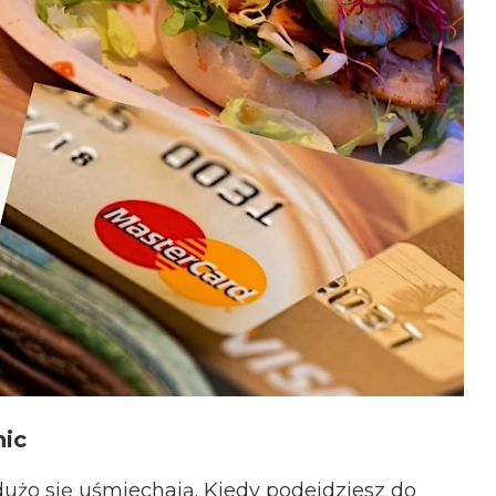
nic
dużo się uśmiechają. Kiedy podejdziesz do