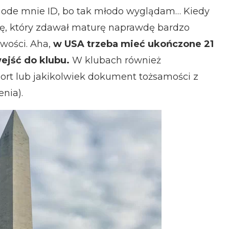
cą ode mnie ID, bo tak młodo wyglądam… Kiedy
ę, który zdawał maturę naprawdę bardzo
wości. Aha,
w USA trzeba mieć ukończone 21
wejść do klubu.
W klubach również
rt lub jakikolwiek dokument tożsamości z
nia).