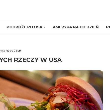
PODRÓŻE PO USA
AMERYKA NA CO DZIEŃ
P
yka na co dzień
YCH RZECZY W USA