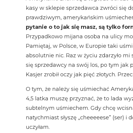
kasy w sklepie sprzedawca zwróci się do
prawdziwym, amerykańskim uśmieche
pytanie o to jak się masz, są tylko for
Przypadkowo mijana osoba na ulicy moż
Pamiętaj, w Polsce, w Europie taki uśm
absolutnie nic. Raz w życiu zdarzyło mi s
się sprzedawcy na swój los, po tym jak 
Kasjer zrobił oczy jak pięć złotych. Prz
O tym, że należy się uśmiechać Ameryka
4,5 latka muszę przyznać, że to lada wy
subtelnym uśmiechem. Gdy chcę wcisnąć
natychmiast słyszę „cheeeeese” (ser) i 
uczyłam.