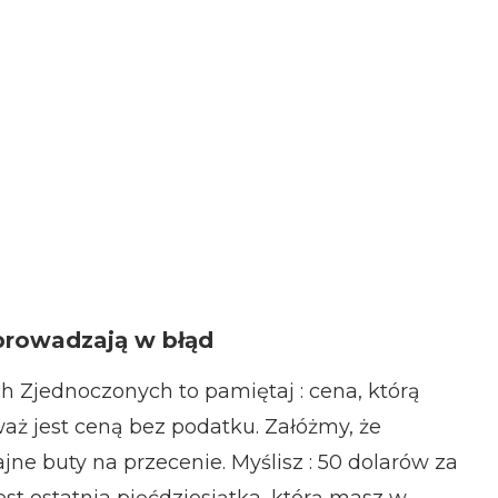
wprowadzają w błąd
h Zjednoczonych to pamiętaj : cena, którą
waż jest ceną bez podatku. Załóżmy, że
jne buty na przecenie. Myślisz : 50 dolarów za
est ostatnia pięćdziesiątka, którą masz w