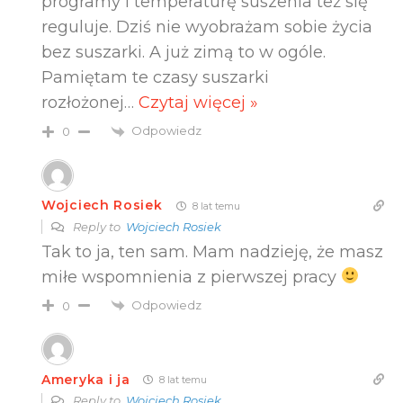
programy i temperaturę suszenia też się
reguluje. Dziś nie wyobrażam sobie życia
bez suszarki. A już zimą to w ogóle.
Pamiętam te czasy suszarki
rozłożonej
…
Czytaj więcej »
Odpowiedz
0
Wojciech Rosiek
8 lat temu
Reply to
Wojciech Rosiek
Tak to ja, ten sam. Mam nadzieję, że masz
miłe wspomnienia z pierwszej pracy
Odpowiedz
0
Ameryka i ja
8 lat temu
Reply to
Wojciech Rosiek