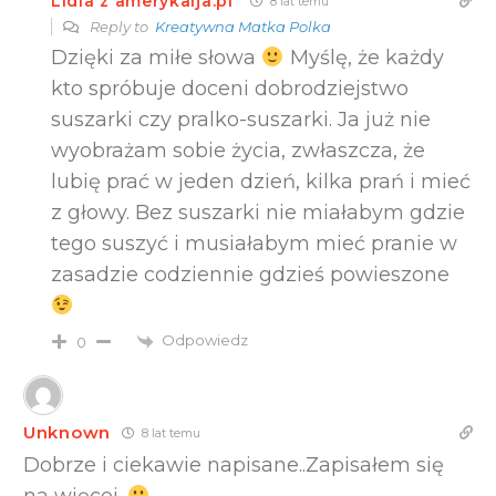
Lidia z amerykaija.pl
8 lat temu
Reply to
Kreatywna Matka Polka
Dzięki za miłe słowa
Myślę, że każdy
kto spróbuje doceni dobrodziejstwo
suszarki czy pralko-suszarki. Ja już nie
wyobrażam sobie życia, zwłaszcza, że
lubię prać w jeden dzień, kilka prań i mieć
z głowy. Bez suszarki nie miałabym gdzie
tego suszyć i musiałabym mieć pranie w
zasadzie codziennie gdzieś powieszone
Odpowiedz
0
Unknown
8 lat temu
Dobrze i ciekawie napisane..Zapisałem się
na więcej.