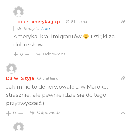
Lidia z amerykaija.pl
8 lat temu
Reply to
Ania
Ameryka, kraj imigrantów
Dzięki za
dobre słowo.
Odpowiedz
0
Dalwi Szyje
7 lat temu
Jak mnie to denerwowało … w Maroko,
strasznie.. ale pewnie idzie się do tego
przyzwyczaić:)
Odpowiedz
0