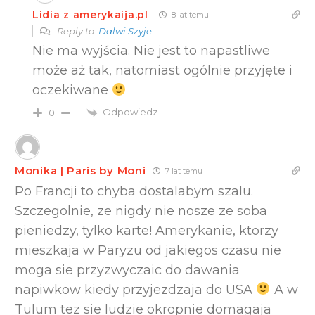
Lidia z amerykaija.pl
8 lat temu
Reply to
Dalwi Szyje
Nie ma wyjścia. Nie jest to napastliwe
może aż tak, natomiast ogólnie przyjęte i
oczekiwane
Odpowiedz
0
Monika | Paris by Moni
7 lat temu
Po Francji to chyba dostalabym szalu.
Szczegolnie, ze nigdy nie nosze ze soba
pieniedzy, tylko karte! Amerykanie, ktorzy
mieszkaja w Paryzu od jakiegos czasu nie
moga sie przyzwyczaic do dawania
napiwkow kiedy przyjezdzaja do USA
A w
Tulum tez sie ludzie okropnie domagaja