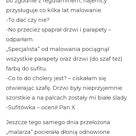
bo zgodnie z regulaminem, najemcy
przysługuje co kilka lat malowanie.
-To dać czy nie?
-No przecież spaprał drzwi i parapety –
odparłam.
„Specjalista” od malowania pociągnął
wszystkie parapety oraz drzwi (do szaf też)
farbą do sufitu.
-Co to do cholery jest? – ciskałam się
otwierając szafę. Drzwi były nieprzyjemnie
szorstkie a na palcach zostały mi białe ślady.
-Sufitówka – ocenił Pan X.
Jeszcze tego samego dnia przełożona
„malarza” pocierała dłonią odnowione