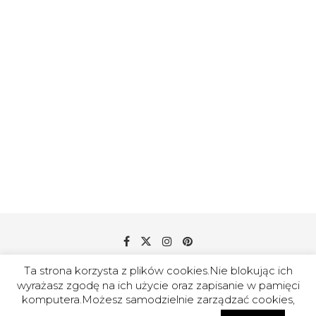
Ta strona korzysta z plików cookies.Nie blokując ich
wyrażasz zgodę na ich użycie oraz zapisanie w pamięci
© 2018-2020 AMERYKAIJA Wszelkie prawa zastrzeżone |
komputera.Możesz samodzielnie zarządzać cookies,
Polityka prywatności
6