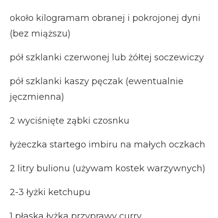
około kilogramam obranej i pokrojonej dyni
(bez miąższu)
pół szklanki czerwonej lub żółtej soczewiczy
pół szklanki kaszy pęczak (ewentualnie
jęczmienna)
2 wyciśnięte ząbki czosnku
łyżeczka startego imbiru na małych oczkach
2 litry bulionu (używam kostek warzywnych)
2-3 łyżki ketchupu
1 płaska łyżka przyprawy curry