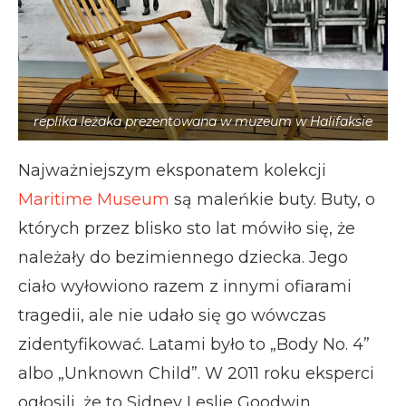
replika leżaka prezentowana w muzeum w Halifaksie
Najważniejszym eksponatem kolekcji
Maritime Museum
są maleńkie buty. Buty, o
których przez blisko sto lat mówiło się, że
należały do bezimiennego dziecka. Jego
ciało wyłowiono razem z innymi ofiarami
tragedii, ale nie udało się go wówczas
zidentyfikować. Latami było to „Body No. 4”
albo „Unknown Child”. W 2011 roku eksperci
ogłosili, że to Sidney Leslie Goodwin,