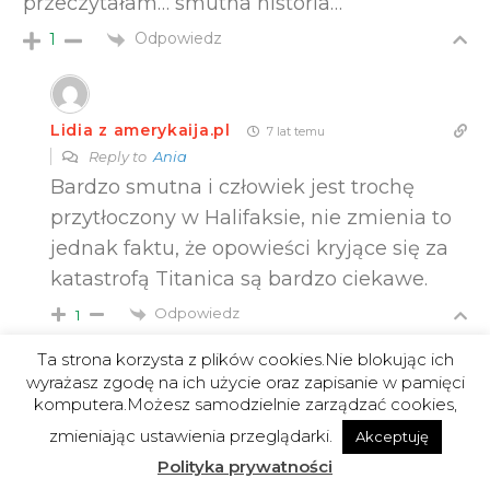
przeczytałam… smutna historia…
Odpowiedz
1
Lidia z amerykaija.pl
7 lat temu
Reply to
Ania
Bardzo smutna i człowiek jest trochę
przytłoczony w Halifaksie, nie zmienia to
jednak faktu, że opowieści kryjące się za
katastrofą Titanica są bardzo ciekawe.
Odpowiedz
1
Ta strona korzysta z plików cookies.Nie blokując ich
wyrażasz zgodę na ich użycie oraz zapisanie w pamięci
komputera.Możesz samodzielnie zarządzać cookies,
Ania
7 lat temu
3
Reply to
Lidia z amerykaija.pl
zmieniając ustawienia przeglądarki.
Akceptuję
Oj tak, ja bardzo lubię takie ciekawostki
Polityka prywatności