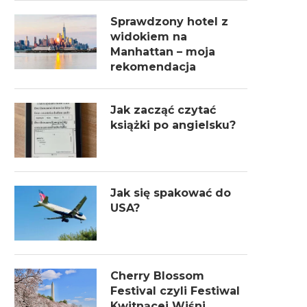
Sprawdzony hotel z
widokiem na
Manhattan – moja
rekomendacja
Jak zacząć czytać
książki po angielsku?
Jak się spakować do
USA?
Cherry Blossom
Festival czyli Festiwal
Kwitnącej Wiśni