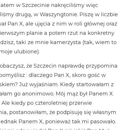
 latem w Szczecinie nakręciliśmy więc
iliśmy drugą, w Waszyngtonie. Piszę w liczbie
ł Pan X, ale ujęcia z nim w roli głównej oraz
 pierwszym planie a potem rzut na konkretny
dzisz, taki ze mnie kamerzysta (tak, wiem to
 moje ulubione).
zobaczysz, że Szczecin naprawdę przypomina
omyślisz : dlaczego Pan X, skoro gość w
iskiem? Już wyjaśniam. Kiedy startowałam z
pisałam go anonimowo. Mój mąż był Panem X.
 Ale kiedy po czteroletniej przerwie
a, postanowiłam, że podpisuję się własnym
 jednak Panem X, ponieważ tak mi pasowało.