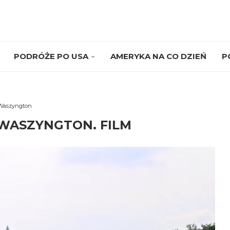
PODRÓŻE PO USA
AMERYKA NA CO DZIEŃ
P
Waszyngton
 WASZYNGTON. FILM