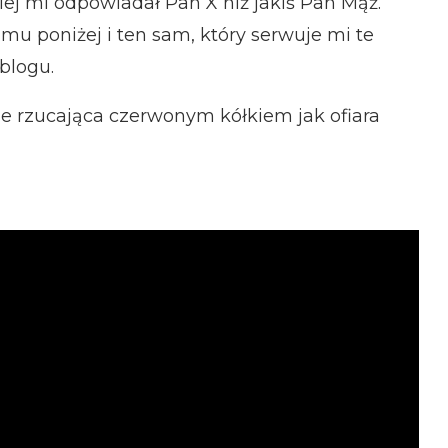
ziej mi odpowiadał Pan X niż jakiś Pan Mąż.
lmu poniżej i ten sam, który serwuje mi te
blogu.
lmie rzucająca czerwonym kółkiem jak ofiara