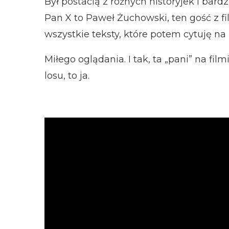
Był postacią z różnych historyjek i bard
Pan X to Paweł Żuchowski, ten gość z fi
wszystkie teksty, które potem cytuję na 
Miłego oglądania. I tak, ta „pani” na fi
losu, to ja.