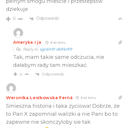
pelnym smogu miescie i przestepstw
dziekuje
Odpowiedz
0
Ameryka i ja
8 lat temu
Reply to
sgrdihfll dkfrkrfrfr
Tak, mam takie same odczucia, nie
dałabym rady tam mieszkać.
Odpowiedz
0
Weronika Lesikowska Ferná
8 lat temu
Smieszna historia i taka zyciowa! Dobrze, ze
to Pan X zapomnial walizki a nie Pani bo to
zapewne nie skonczyloby sie tak