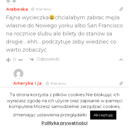
Arabeska
8 lat temu
Fajna wycieczka
chcialabym zabrac męża
wlasnie do Nowego yorku albo San Francisco
na rocznice ślubu ale bilety do stanów sa
drogie… ehh… podczytuje żeby wiedziec co
warto zobaczyć
Odpowiedz
0
Ameryka i ja
8 lat temu
Reply to
Arabeska
Ta strona korzysta z plików cookies.Nie blokując ich
Trzeba polować na bilety, czasem są
wyrażasz zgodę na ich użycie oraz zapisanie w pamięci
dobre promocje. Najlepsze ceny poza
komputera.Możesz samodzielnie zarządzać cookies,
12
sezonem, sezon tak od maja do
zmieniając ustawienia przeglądarki.
Akceptuję
października, potem grudzień potrafi być
Polityka prywatności