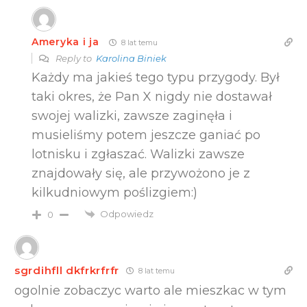
Ameryka i ja
8 lat temu
Reply to
Karolina Biniek
Każdy ma jakieś tego typu przygody. Był
taki okres, że Pan X nigdy nie dostawał
swojej walizki, zawsze zaginęła i
musieliśmy potem jeszcze ganiać po
lotnisku i zgłaszać. Walizki zawsze
znajdowały się, ale przywożono je z
kilkudniowym poślizgiem:)
Odpowiedz
0
sgrdihfll dkfrkrfrfr
8 lat temu
ogolnie zobaczyc warto ale mieszkac w tym