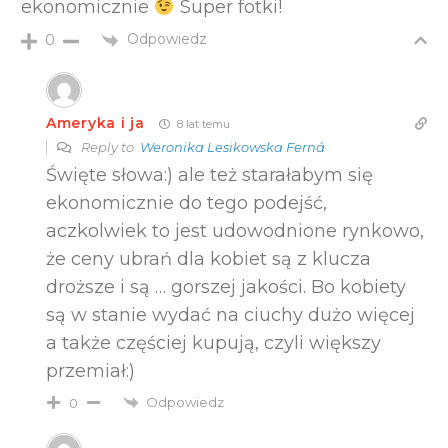
ekonomicznie
Super fotki!
Odpowiedz
0
Ameryka i ja
8 lat temu
Reply to
Weronika Lesikowska Ferná
Święte słowa:) ale też starałabym się
ekonomicznie do tego podejść,
aczkolwiek to jest udowodnione rynkowo,
że ceny ubrań dla kobiet są z klucza
droższe i są … gorszej jakości. Bo kobiety
są w stanie wydać na ciuchy dużo więcej
a także częściej kupują, czyli większy
przemiał:)
Odpowiedz
0