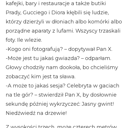
kafejki, bary i restauracje a także butiki
Prady, Gucciego i Diora kłębili się ludzie,
którzy dzierżyli w dłoniach albo komórki albo
porządne aparaty z lufami. Wszyscy trzaskali
foty. Ile wlezie.
-Kogo oni fotografują? – dopytywał Pan X.
-Może jest tu jakaś gwiazda? – odparłam.
Głowy chodziły nam dookoła, bo chcieliśmy
zobaczyć kim jest ta sława.
-A może to jakaś sesja? Celebryta w gaciach
na tle gór? – stwierdził Pan X, by dosłownie
sekundę później wykrzyczeć: Jasny gwint!
Niedźwiedź na drzewie!
Z wysokości trzech, może czterech metrów