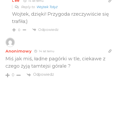
Lee
14 lat temu
Reply to
Wojtek Tołyż
Wojtek, dzięki! Przygoda rzeczywiście się
trafiła;)
Odpowiedz
0
Anonimowy
14 lat temu
Miś jak miś, ładne pagórki w tle, ciekawe z
czego żyją tamtejsi górale ?
Odpowiedz
0