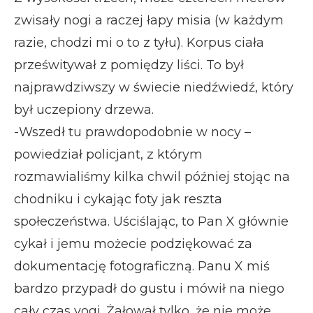
zwisały nogi a raczej łapy misia (w każdym
razie, chodzi mi o to z tyłu). Korpus ciała
prześwitywał z pomiędzy liści. To był
najprawdziwszy w świecie niedźwiedź, który
był uczepiony drzewa.
-Wszedł tu prawdopodobnie w nocy –
powiedział policjant, z którym
rozmawialiśmy kilka chwil później stojąc na
chodniku i cykając foty jak reszta
społeczeństwa. Uściślając, to Pan X głównie
cykał i jemu możecie podziękować za
dokumentację fotograficzną. Panu X miś
bardzo przypadł do gustu i mówił na niego
cały czas yogi. Żałował tylko, że nie może