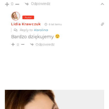
Odpowiedz
0
Autor
Lidia Krawczuk
6 lat temu
Reply to
Karolina
Bardzo dziękujemy
Odpowiedz
0