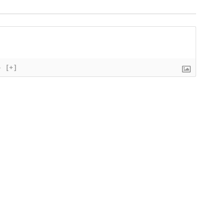
}
[+]