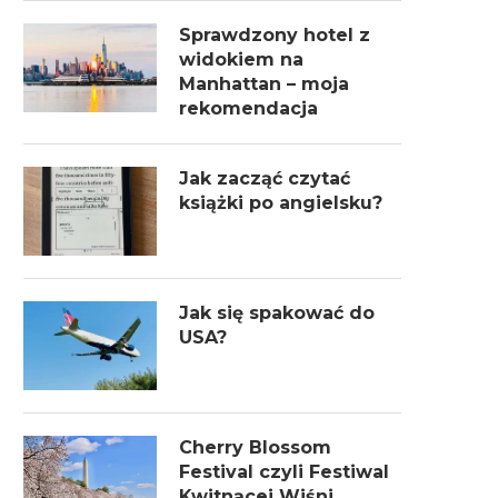
Sprawdzony hotel z
widokiem na
Manhattan – moja
rekomendacja
Jak zacząć czytać
książki po angielsku?
Jak się spakować do
USA?
Cherry Blossom
Festival czyli Festiwal
Kwitnącej Wiśni