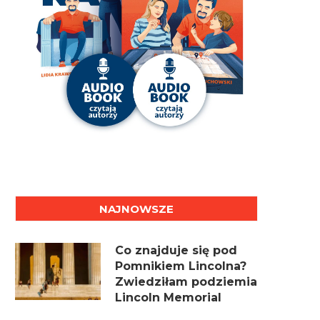
158. OBAMOWIE POWRÓCILI DO
157. JAK WYGLĄDA NAU
BIAŁEGO DOMU (NA CHWILĘ)
AMERYKAŃSKIM LICE
NAJNOWSZE
Co znajduje się pod
Pomnikiem Lincolna?
Zwiedziłam podziemia
Lincoln Memorial