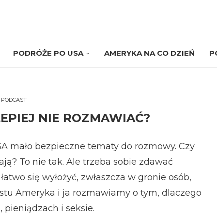
PODRÓŻE PO USA
AMERYKA NA CO DZIEŃ
P
PODCAST
LEPIEJ NIE ROZMAWIAĆ?
w USA mało bezpieczne tematy do rozmowy. Czy
ą? To nie tak. Ale trzeba sobie zdawać
 łatwo się wyłożyć, zwłaszcza w gronie osób,
castu Ameryka i ja rozmawiamy o tym, dlaczego
, pieniądzach i seksie.