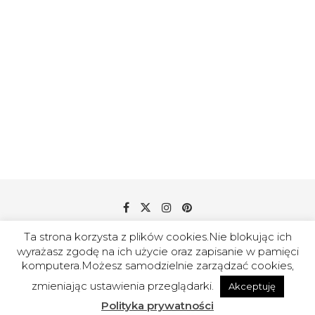
Ta strona korzysta z plików cookies.Nie blokując ich
wyrażasz zgodę na ich użycie oraz zapisanie w pamięci
© 2018-2020 AMERYKAIJA Wszelkie prawa zastrzeżone |
komputera.Możesz samodzielnie zarządzać cookies,
Polityka prywatności
zmieniając ustawienia przeglądarki.
Akceptuję
WRÓĆ DO GÓRY
Polityka prywatności